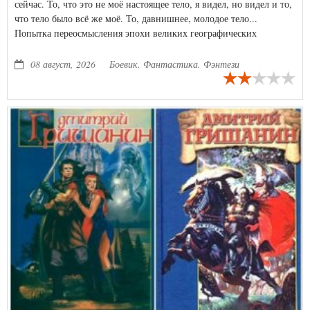
сейчас. То, что это не моё настоящее тело, я видел, но видел и то,
что тело было всё же моё. То, давнишнее, молодое тело...
Попытка переосмысления эпохи великих географических
открытий через образ "попаданца", но без "роялей в кустах" и
революционных технологий. Парусники, пираты, пряности,
08 август, 2026
Боевик. Фантастика. Фэнтези
золото и индейцы-людоеды.