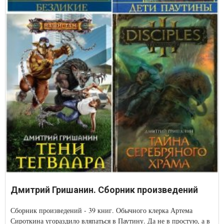
Дмитрий Гришанин. Сборник произведений
Сборник произведений - 39 книг. Обычного клерка Артема
Сироткина угораздило вляпаться в Паутину. Да не в простую, а в