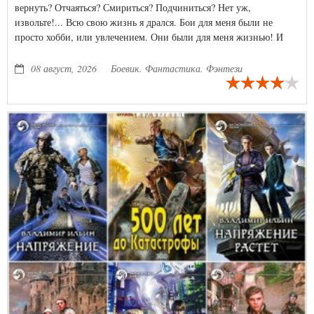
вернуть? Отчаяться? Смириться? Подчиниться? Нет уж,
извольте!... Всю свою жизнь я дрался. Бои для меня были не
просто хобби, или увлечением. Они были для меня жизнью! И
когда их не стало, чем я мог заполнить пустоту, которую они
оставили после себя?! Пьянки, наркотики, беспорядочные
08 август, 2026
Боевик. Фантастика. Фэнтези
половые связи? Нет! Я нашел другой выход!