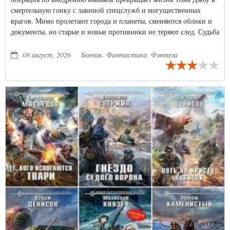
смертельную гонку с лавиной спецслужб и могущественных
врагов. Мимо пролетают города и планеты, сменяются облики и
документы, но старые и новые противники не теряют след. Судьба
знакомит с сумасшедшим интеллектом боевой станции, дает
прикоснуться к эху предтечей и равнодушно закидывает героя в
08 август, 2026
Боевик. Фантастика. Фэнтези
самое пекло противостояния мира с магической цивилизацией.