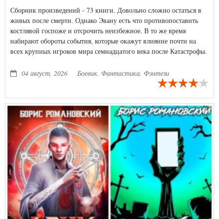
Сборник произведений - 73 книги. Довольно сложно остаться в
живых после смерти. Однако Эвану есть что противопоставить
костлявой госпоже и отсрочить неизбежное. В то же время
набирают обороты события, которые окажут влияние почти на
всех крупных игроков мира семнадцатого века после Катастрофы.
И герою, хочет он того или нет, придется принять в них участие.
04 август, 2026
Боевик. Фантастика. Фэнтези