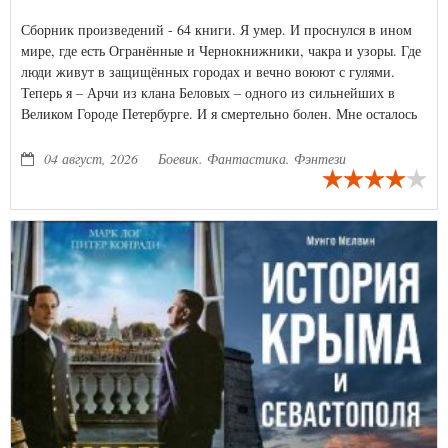
Сборник произведений - 64 книги. Я умер. И проснулся в ином
мире, где есть Огранённые и Чернокнижники, чакра и узоры. Где
люди живут в защищённых городах и вечно воюют с гулями.
Теперь я – Арчи из клана Беловых – одного из сильнейших в
Великом Городе Петербурге. И я смертельно болен. Мне осталось
двое суток. Но я найду способ, как продлить свою жизнь. И в
этом мне поможет Алиса – чип с ИИ, который достался мне из
04 август, 2026
Боевик. Фантастика. Фэнтези
прошлой жизни.