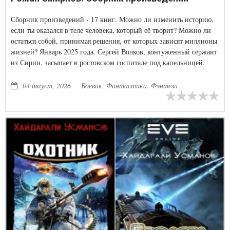
Сборник произведений - 17 книг. Можно ли изменить историю,
если ты оказался в теле человека, который её творит? Можно ли
остаться собой, принимая решения, от которых зависят миллионы
жизней? Январь 2025 года. Сергей Волков, контуженный сержант
из Сирии, засыпает в ростовском госпитале под капельницей.
Просыпается он утром 1 мая 1936 года — в теле Сталина. Через
несколько часов ему стоять на трибуне Мавзолея. Рядом — люди,
04 август, 2026
Боевик. Фантастика. Фэнтези
которые знают вождя всю жизнь. Любая ошибка — смерть.