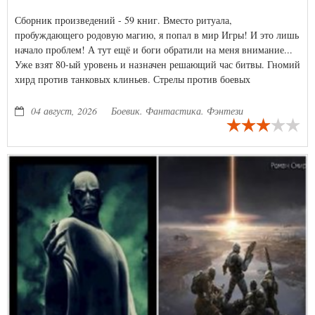
Сборник произведений - 59 книг. Вместо ритуала,
пробуждающего родовую магию, я попал в мир Игры! И это лишь
начало проблем! А тут ещё и боги обратили на меня внимание...
Уже взят 80-ый уровень и назначен решающий час битвы. Гномий
хирд против танковых клиньев. Стрелы против боевых
цеппелинов. Восставшие боги против Древних. И в этой игре
Руслан уже давно не пешка!
04 август, 2026
Боевик. Фантастика. Фэнтези