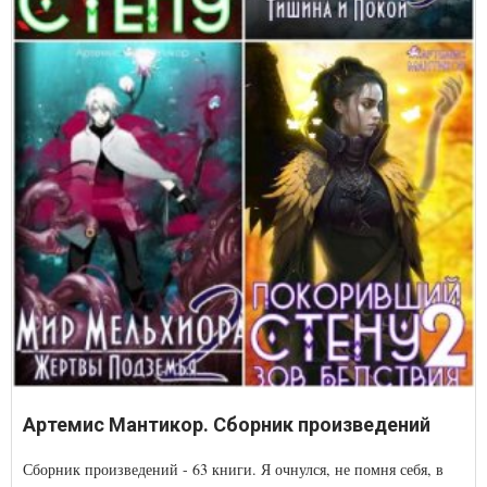
Артемис Мантикор. Сборник произведений
Сборник произведений - 63 книги. Я очнулся, не помня себя, в