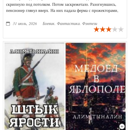
скрипнуло под потолком. Потом заскрежетало. Разогнувшись,
пенсионер глянул вверх. На них падала ферма с прожекторами,
сверкали искры от рвущихся проводов. Удар он почувствовал, а
вот боли нет. Просто чернота. Чернота навсегда.
31 июль, 2026
Боевик. Фантастика. Фэнтези