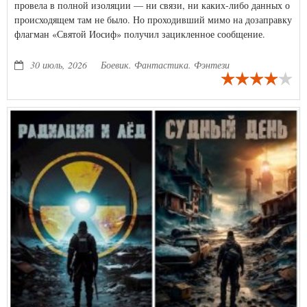
провела в полной изоляции — ни связи, ни каких-либо данных о
происходящем там не было. Но проходивший мимо на дозаправку
флагман «Святой Иосиф» получил зацикленное сообщение.
Внимание! Это автоматически повторяемое сообщение с колонии
Тау Мара, – объявил холодный женский голос, тут же
30 июль, 2026
Боевик. Фантастика. Фэнтези
сменившись хриплым мужским. – Нам срочно требуется помощь!
Пожалуйста, если вы слышите, помогите! Черт, они уже здесь...