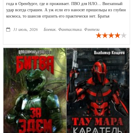
года в Оренбурге, где и проживает. ПВО для НЛО… Внезапный
удар всегда страшен. А уж если его наносят пришельцы из глубин
космоса, то шансов отразить его практически нет. Братья
Святослав и Станислав Краежоговы увидели как неизвестный
летательный объект уничтожил в воздухе вертолет, поняли одну
31 июль, 2026
Боевик. Фантастика. Фэнтези
нехитрую истину: если люди сдадутся, они обречены. Руки у
братьев растут откуда надо, поэтому, начав с изготовления
самодельного оружия против пришельцев, они становятся
незаменимыми помощниками ученых и конструкторов, которые
строят по всей Земле сеть противовоздушной обороны.