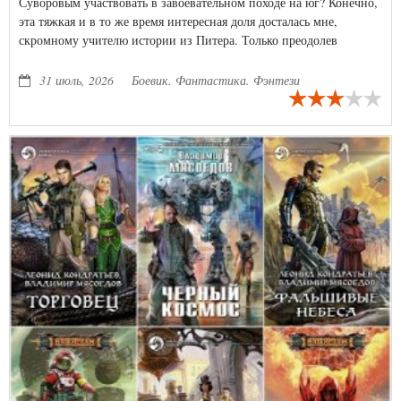
Суворовым участвовать в завоевательном походе на юг? Конечно,
эта тяжкая и в то же время интересная доля досталась мне,
скромному учителю истории из Питера. Только преодолев
множество немыслимых препятствий, я смогу дойти с Суворовым
до Индии. А может и не дойду, кто знает...
31 июль, 2026
Боевик. Фантастика. Фэнтези