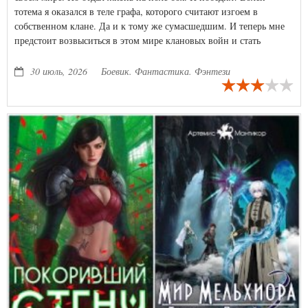
тотема я оказался в теле графа, которого считают изгоем в
собственном клане. Да и к тому же сумасшедшим. И теперь мне
предстоит возвыситься в этом мире клановых войн и стать
сильнейшим магом. А на меньшее я не согласен. Только сперва
хорошо бы избавиться от трупов...
30 июль, 2026
Боевик. Фантастика. Фэнтези