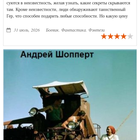
суются в неизвестность, желая узнать, какие секреты скрываются
там. Кроме неизвестности, люди обнаруживают таинственный
Гер, что способен подарить любые способности. Но какую цену
придется заплатить за дарованную силу? Главный герой, обычный
мужчина по имени Рад, попадает в череду случайностей, где
31 июль, 2026
Боевик. Фантастика. Фэнтези
обретает первый Гер. Что ждет его дальше?