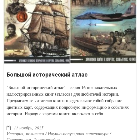
Большой исторический атлас
"Большой исторический атлас" - серия 16 познавательных
иллюстрированных книг (атласов) для любителей истории.
Предлагаемые читателю книги представляют собой собрание
цветных карт, содержащих подробную информацию о событиях
истории. Наряду с картами книги включают в себя
сопроводительные тексты, в которых изложены особенности и
итоги военных событий, отраженных на картах. Материал
11 ноябрь, 2025
дополнен иллюстрациями, биографиями отдельных политических
История, политика / Научно-популярная литература /
Справочники. Энциклопедии
и военных деятелей. Особое внимание в атласе уделено событиям,