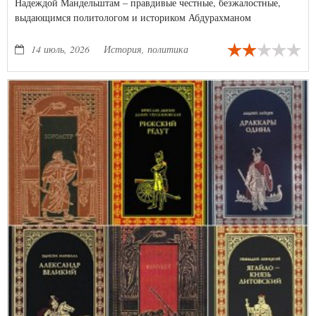
Надеждой Мандельштам – правдивые честные, безжалостные,
выдающимся политологом и историком Абдурахманом
Авторхановым, великими русским живописцами, начальником
тайной полиции и оболганным боевым генералом, партизаном
14 июль, 2026
История, политика
Отечественной войны, чьи воспоминания расходились с
официальной историей