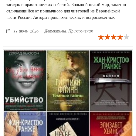
загадок и драматических событий. Большой целый мир, заметно
отличающийся от привычного для читателей из Европейской
части России. Авторы приключенческих и остросюжетных
романов, сами сибиряки, с удовольствием расскажут о самых
невероятных, почти фантастических событиях, происходивших в
11 июль, 2026
Детективы. Приключения
давнем или недавнем прошлом их родного края. Новая серия
станет прекрасным дополнением к уже известной и популярной у
читателей «Сибириаде».