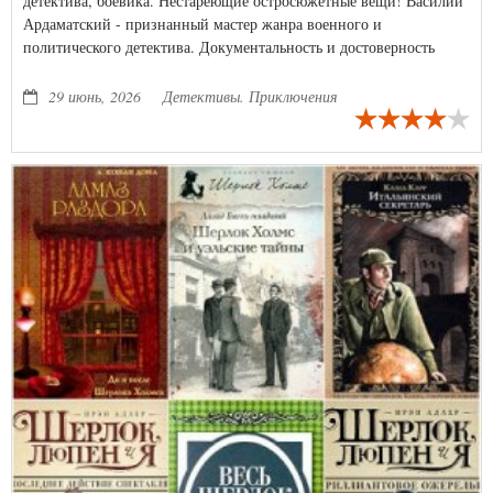
детектива, боевика. Нестареющие остросюжетные вещи! Василий
Ардаматский - признанный мастер жанра военного и
политического детектива. Документальность и достоверность
стали определяющими чертами всех книг писателя. Острота
сюжета сочетается в них с раскрытием сложных механизмов
29 июнь, 2026
Детективы. Приключения
интеллектуальной игры разведок. Аркадий Адамов - известный
писатель, автор множества популярных книг, составивших
золотой фонд отечественного детектива.