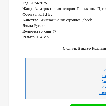
Год:
2024-2026
Жанр:
Альтернативная история, Попаданцы, При
Формат:
RTF,FB2
Качество:
Изначально электронное (ebook)
Язык:
Русский
Количество книг
37
Размер:
194 Мб
Скачать Виктор Коллингв
С
Ск
С
Ска